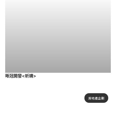
晰冠開發<昕靖>
房地產企劃