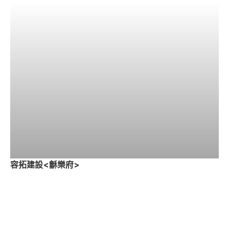
容拓建設<龢樂府>