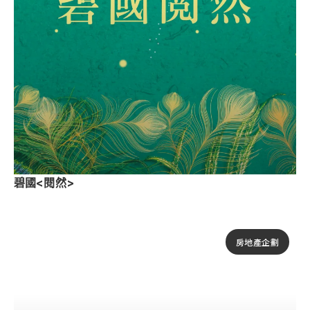
碧國<閱然>
房地產企劃