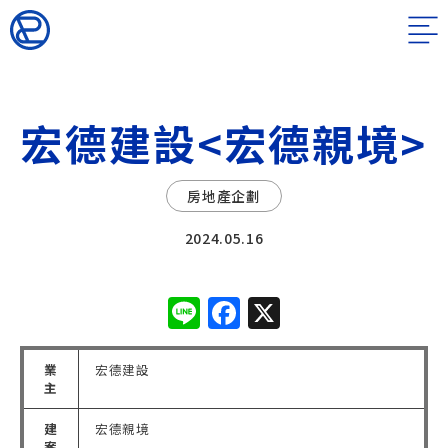
宏德建設<宏德親境>
房地產企劃
2024.05.16
Line
Facebook
X
業
宏德建設
主
建
宏德親境
案