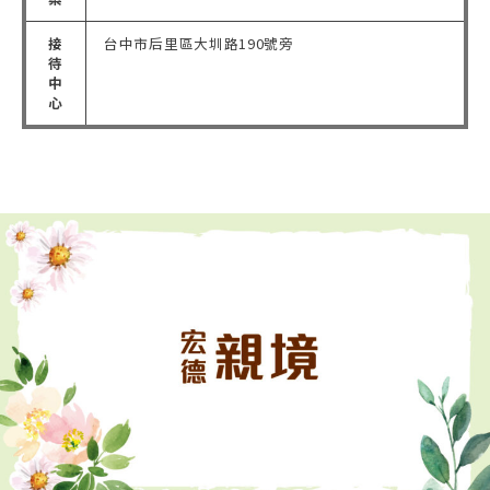
接
台中市后里區大圳路190號旁
待
中
心