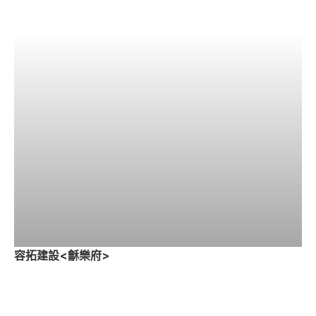
容拓建設<龢樂府>