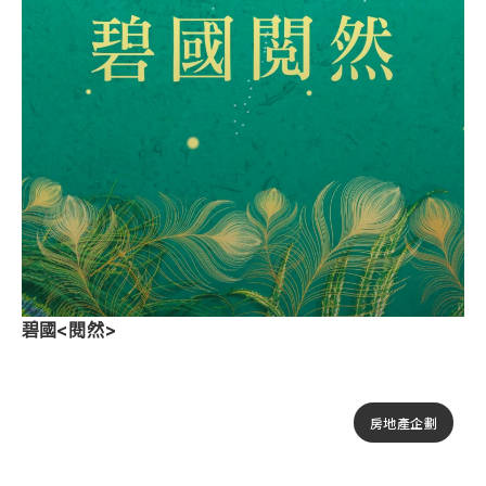
碧國<閱然>
房地產企劃