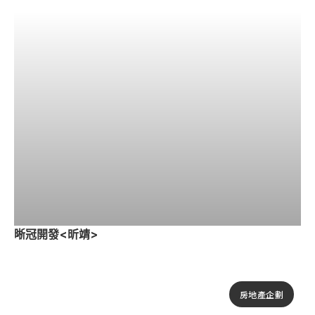
晰冠開發<昕靖>
房地產企劃