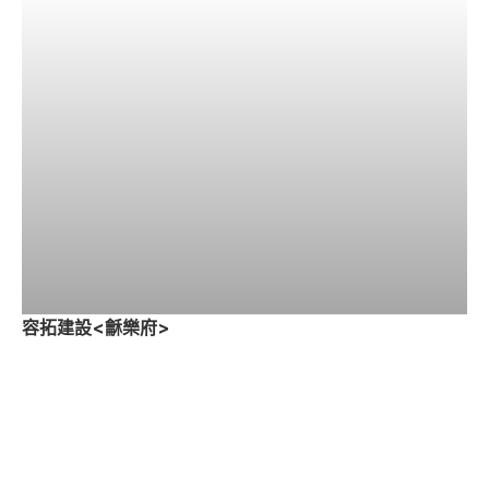
容拓建設<龢樂府>