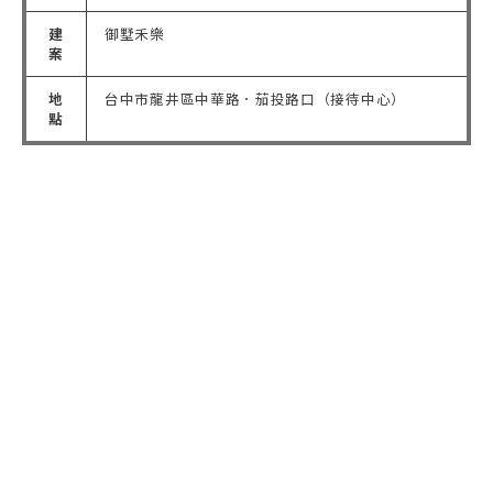
建
御墅禾樂
案
地
台中市龍井區中華路．茄投路口（接待中心）
點