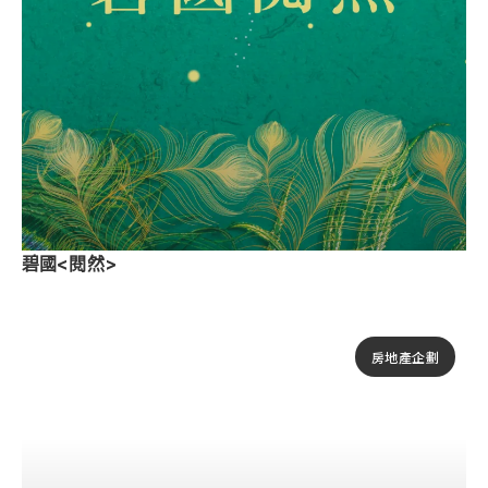
碧國<閱然>
房地產企劃