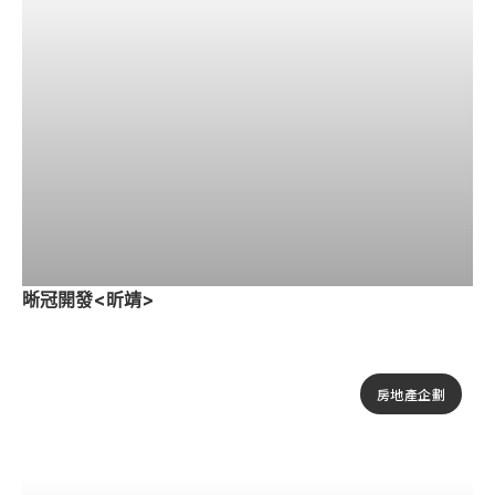
晰冠開發<昕靖>
房地產企劃