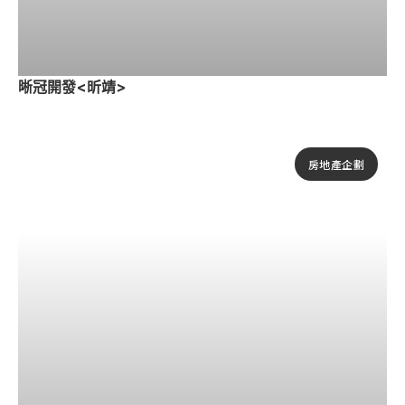
晰冠開發<昕靖>
房地產企劃