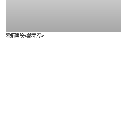
容拓建設<龢樂府>
房地產企劃 | 品牌顧問設計 | 活動企劃
三陸一海廣告企劃股份有限公司，專營永續品牌再造、房地產