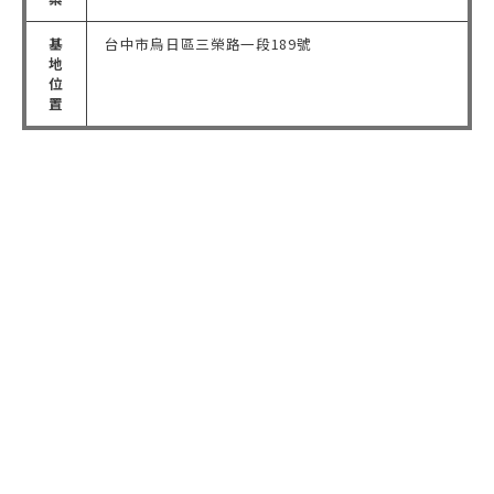
基
台中市烏日區三榮路一段189號
地
位
置