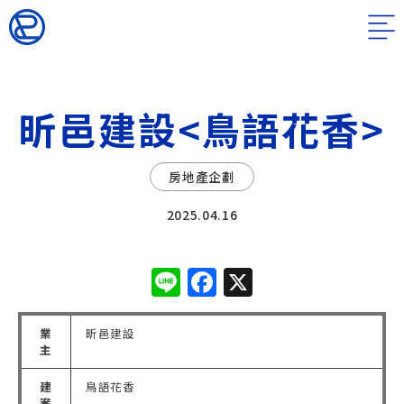
昕邑建設<鳥語花香>
房地產企劃
2025.04.16
Line
Facebook
X
業
昕邑建設
主
建
鳥語花香
案