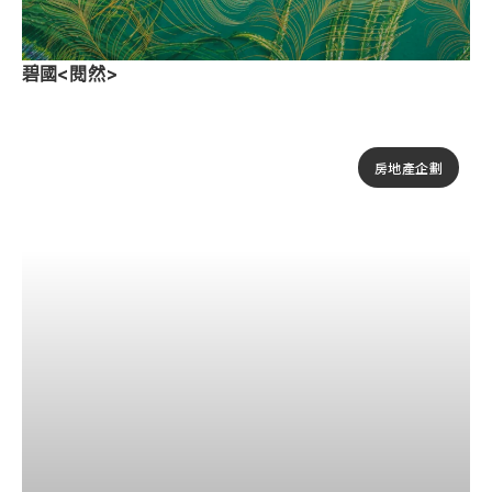
碧國<閱然>
房地產企劃