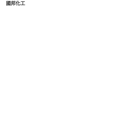
國邦化工
房地產企劃 | 品牌顧問設計 | 活動企劃
三陸一海廣告企劃股份有限公司，專營永續品牌再造、房地產
企劃與活動企劃，參與房地產專案總銷近百億。品牌另獲
INDIGO八項設計獎，Communication Arts, Malamegi
Lab, JIA等超過10個國內外獎項。